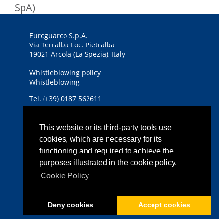
SpA)
Euroguarco S.p.A.
Via Terralba Loc. Pietralba
19021 Arcola (La Spezia), Italy
Whistleblowing policy
Whistleblowing
Tel. (+39) 0187 562611
Fax (+39) 0187 562955
DUNS Number 446434458
This website or its third-party tools use
cookies, which are necessary for its
Bandi, contributi nazionali ed europei
functioning and required to achieve the
Iscriz. Reg. Imprese CCIAA
purposes illustrated in the cookie policy.
Riviere di Liguria n. 00933640112
Cookie Policy
P.IVA 00933640112
Cap. Soc. euro 1.350.000,00 i.v.
Deny cookies
Accept cookies
Informativa sulla privacy